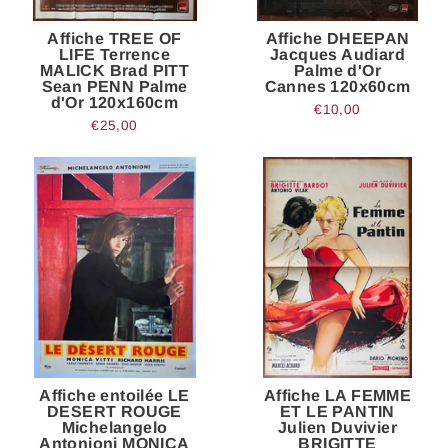
Affiche TREE OF
Affiche DHEEPAN
LIFE Terrence
Jacques Audiard
MALICK Brad PITT
Palme d'Or
Sean PENN Palme
Cannes 120x60cm
d'Or 120x160cm
€10,00
€25,00
Affiche entoilée LE
Affiche LA FEMME
DESERT ROUGE
ET LE PANTIN
Michelangelo
Julien Duvivier
Antonioni MONICA
BRIGITTE