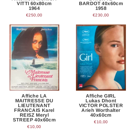
VITTI 60x80cm
BARDOT 40x60cm
1964
1958
€250,00
€230,00
Affiche LA
Affiche GIRL
MAITRESSE DU
Lukas Dhont
LIEUTENANT
VICTOR POLSTER
FRANCAIS Karel
Arieh Worthalter
REISZ Meryl
40x60cm
STREEP 40x60cm
€10,00
€10,00