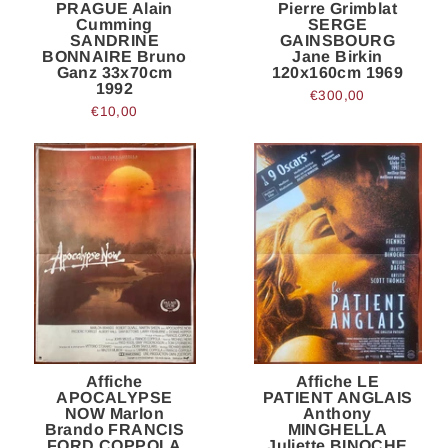
PRAGUE Alain
Pierre Grimblat
Cumming
SERGE
SANDRINE
GAINSBOURG
BONNAIRE Bruno
Jane Birkin
Ganz 33x70cm
120x160cm 1969
1992
€300,00
€10,00
Affiche
Affiche LE
APOCALYPSE
PATIENT ANGLAIS
NOW Marlon
Anthony
Brando FRANCIS
MINGHELLA
FORD COPPOLA
Juliette BINOCHE