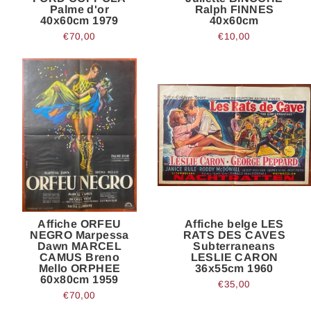
Palme d'or
Ralph FINNES
40x60cm 1979
40x60cm
€70,00
€10,00
Affiche ORFEU
Affiche belge LES
NEGRO Marpessa
RATS DES CAVES
Dawn MARCEL
Subterraneans
CAMUS Breno
LESLIE CARON
Mello ORPHEE
36x55cm 1960
60x80cm 1959
€35,00
€70,00