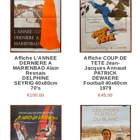
Affiche L'ANNEE
Affiche COUP DE
DERNIERE A
TETE Jean-
MARIENBAD Alain
Jacques Annaud
Resnais
PATRICK
DELPHINE
DEWAERE
SEYRIG 60x80cm
Football 40x60cm
70's
1979
€100,00
€45,00