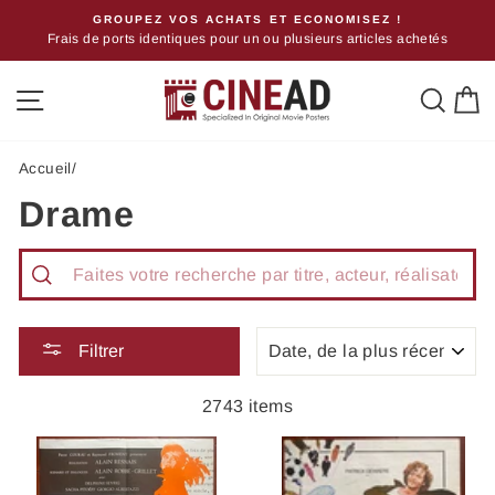
Passer
!
GROUPEZ VOS ACHATS ET ECONOMISEZ !
Frais de ports identiques pour un ou plusieurs articles achetés
au
contenu
Navigation
Rech
P
Accueil
/
Drame
Recherche
APPLIQUER
Filtrer
2743 items