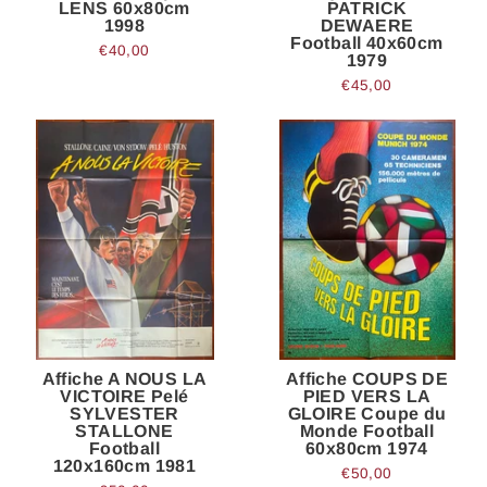
LENS 60x80cm
PATRICK
1998
DEWAERE
Football 40x60cm
€40,00
1979
€45,00
Affiche A NOUS LA
Affiche COUPS DE
VICTOIRE Pelé
PIED VERS LA
SYLVESTER
GLOIRE Coupe du
STALLONE
Monde Football
Football
60x80cm 1974
120x160cm 1981
€50,00