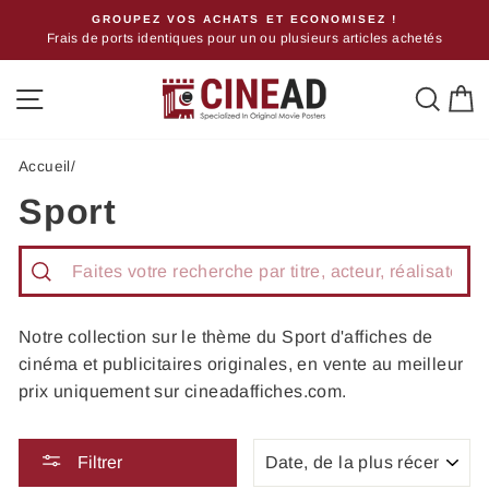
Passer
!
GROUPEZ VOS ACHATS ET ECONOMISEZ !
Frais de ports identiques pour un ou plusieurs articles achetés
au
contenu
Navigation
Rech
P
Accueil
/
Sport
Recherche
Notre collection sur le thème du Sport d'affiches de
cinéma et publicitaires originales, en vente au meilleur
prix uniquement sur cineadaffiches.com.
APPLIQUER
Filtrer