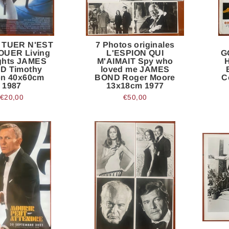
e TUER N'EST
7 Photos originales
OUER Living
L'ESPION QUI
G
ights JAMES
M'AIMAIT Spy who
D Timothy
loved me JAMES
on 40x60cm
BOND Roger Moore
C
1987
13x18cm 1977
€20,00
€50,00