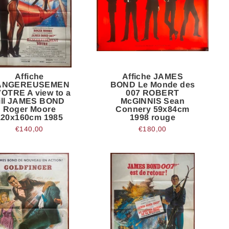
Affiche
Affiche JAMES
ANGEREUSEMEN
BOND Le Monde des
VOTRE A view to a
007 ROBERT
ill JAMES BOND
McGINNIS Sean
Roger Moore
Connery 59x84cm
120x160cm 1985
1998 rouge
€140,00
€180,00