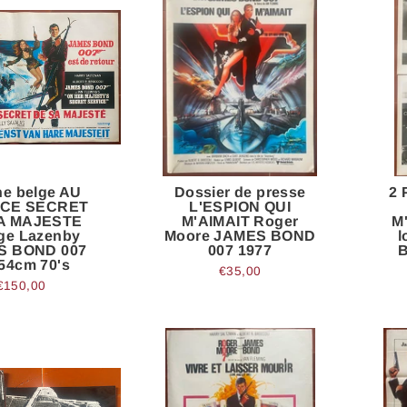
he belge AU
Dossier de presse
2 
ICE SECRET
L'ESPION QUI
A MAJESTE
M'AIMAIT Roger
M
ge Lazenby
Moore JAMES BOND
l
S BOND 007
007 1977
B
54cm 70's
€35,00
€150,00