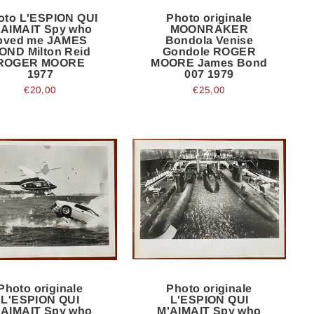
oto L'ESPION QUI
Photo originale
'AIMAIT Spy who
MOONRAKER
oved me JAMES
Bondola Venise
OND Milton Reid
Gondole ROGER
ROGER MOORE
MOORE James Bond
1977
007 1979
€20,00
€25,00
Photo originale
Photo originale
L'ESPION QUI
L'ESPION QUI
'AIMAIT Spy who
M'AIMAIT Spy who