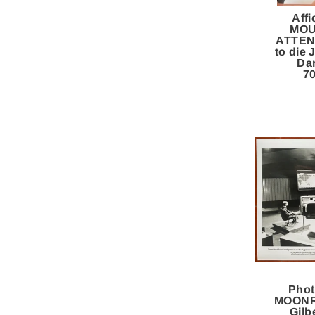
Affi
MOU
ATTEN
to die
Dan
7
Phot
MOONR
Gil