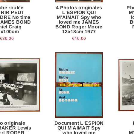
che roulée
4 Photos originales
Ph
RIR PEUT
L'ESPION QUI
M
DRE No time
M'AIMAIT Spy who
l
 JAMES BOND
loved me JAMES
B
iel Craig
BOND Roger Moore
0x100cm
13x18cm 1977
€30,00
€40,00
o originale
Document L'ESPION
AKER Lewis
QUI M'AIMAIT Spy
bert ROGER
who loved me
M