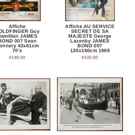
Affiche
Affiche AU SERVICE
OLDFINGER Guy
SECRET DE SA
Hamilton JAMES
MAJESTE George
BOND 007 Sean
Lazenby JAMES
onnery 43x61cm
BOND 007
70's
120x160cm 1969
€180,00
€320,00