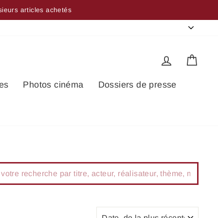
sieurs articles achetés
Langue
français
Se connec
Pani
es
Photos cinéma
Dossiers de presse
e
APPLIQUER