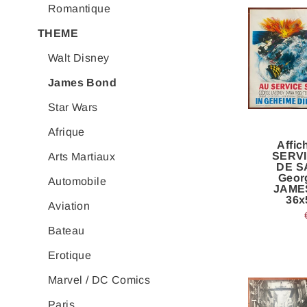
Romantique
THEME
Walt Disney
James Bond
Star Wars
Afrique
Affic
SERV
Arts Martiaux
DE S
Geor
Automobile
JAME
36x
Aviation
Bateau
Erotique
Marvel / DC Comics
Paris