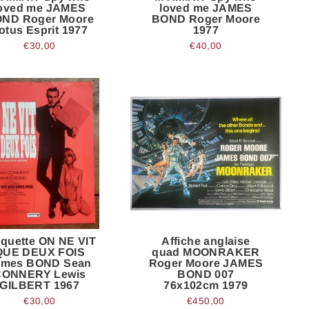
oved me JAMES
loved me JAMES
ND Roger Moore
BOND Roger Moore
otus Esprit 1977
1977
€30,00
€40,00
aquette ON NE VIT
Affiche anglaise
QUE DEUX FOIS
quad MOONRAKER
ames BOND Sean
Roger Moore JAMES
CONNERY Lewis
BOND 007
GILBERT 1967
76x102cm 1979
€30,00
€450,00