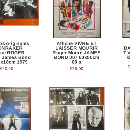
os originales
Affiche VIVRE ET
ONRAKER
LAISSER MOURIR
D
ace ROGER
Roger Moore JAMES
T 
 James Bond
BOND 007 60x80cm
k
3x18cm 1979
80's
€20,00
€75,00