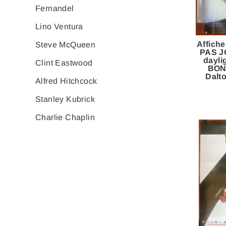
Fernandel
Lino Ventura
Affich
Steve McQueen
PAS J
dayl
Clint Eastwood
BON
Dalt
Alfred Hitchcock
Stanley Kubrick
Charlie Chaplin