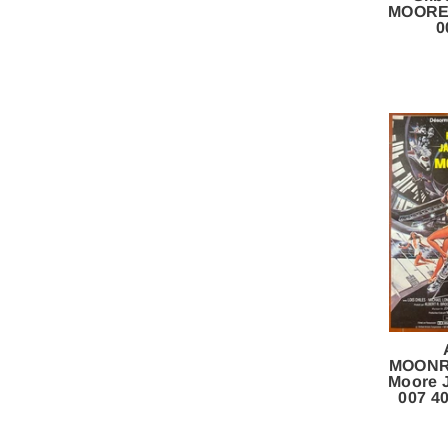
MOORE
0
MOONR
Moore
007 4