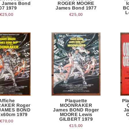
 James Bond
ROGER MOORE
l
07 1979
James Bond 1977
BO
L
€25,00
€25,00
Affiche
Plaquette
Pl
AKER Roger
MOONRAKER
 JAMES BOND
James BOND Roger
J
0x60cm 1979
MOORE Lewis
GILBERT 1979
€70,00
€15,00