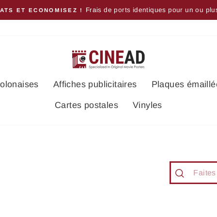
Frais de ports identiques pour un ou plu
ATS ET ECONOMISEZ !
polonaises
Affiches publicitaires
Plaques émaillé
Cartes postales
Vinyles
Recherch