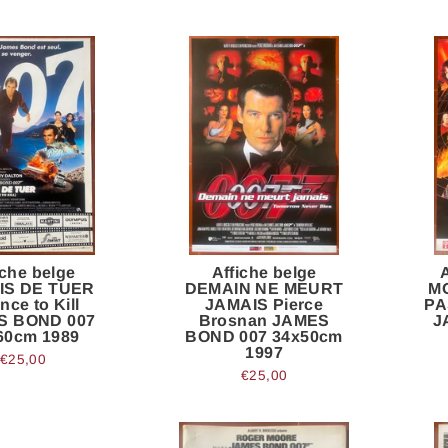
iche belge
Affiche belge
A
IS DE TUER
DEMAIN NE MEURT
M
nce to Kill
JAMAIS Pierce
PA
S BOND 007
Brosnan JAMES
J
60cm 1989
BOND 007 34x50cm
1997
€25,00
€25,00