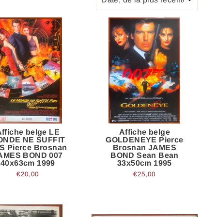
ffiche belge LE
Affiche belge
ONDE NE SUFFIT
GOLDENEYE Pierce
S Pierce Brosnan
Brosnan JAMES
AMES BOND 007
BOND Sean Bean
40x63cm 1999
33x50cm 1995
€20,00
€25,00