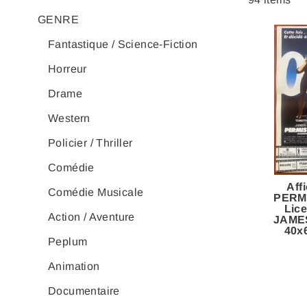
GENRE
Fantastique / Science-Fiction
Horreur
Drame
Western
Policier / Thriller
Comédie
Aff
Comédie Musicale
PERM
Lice
Action / Aventure
JAME
40x
Peplum
Animation
Documentaire