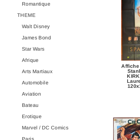
Romantique
THEME
Walt Disney
James Bond
Star Wars
Afrique
Affich
Stan
Arts Martiaux
KIR
Laure
Automobile
120x
Aviation
Bateau
Erotique
Marvel / DC Comics
Paris