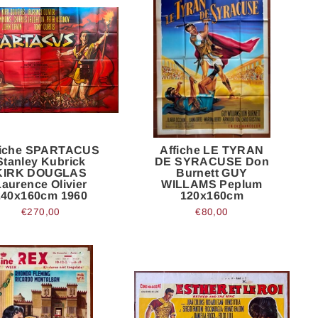
fiche SPARTACUS
Affiche LE TYRAN
Stanley Kubrick
DE SYRACUSE Don
KIRK DOUGLAS
Burnett GUY
Laurence Olivier
WILLAMS Peplum
240x160cm 1960
120x160cm
€270,00
€80,00