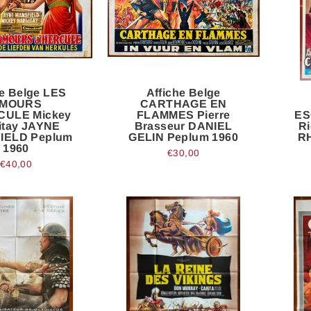
he Belge LES
Affiche Belge
MOURS
CARTHAGE EN
CULE Mickey
FLAMMES Pierre
ES
itay JAYNE
Brasseur DANIEL
Ri
IELD Peplum
GELIN Peplum 1960
R
1960
€30,00
€40,00