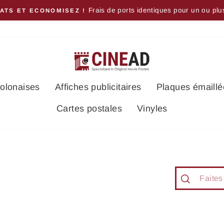
Frais de ports identiques pour un ou plu
ATS ET ECONOMISEZ !
polonaises
Affiches publicitaires
Plaques émaillé
Cartes postales
Vinyles
Recherch