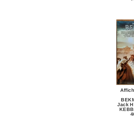
Affic
BEK
Jack 
KEBB
4