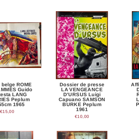
e belge ROME
Dossier de presse
Af
AMMES Guido
LA VENGEANCE
testa LANG
D'URSUS Luigi
IES Peplum
Capuano SAMSON
55cm 1965
BURKE Peplum
P
1961
€15,00
€10,00