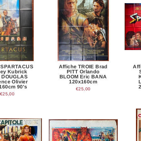
e SPARTACUS
Affiche TROIE Brad
Af
ley Kubrick
PITT Orlando
K DOUGLAS
BLOOM Eric BANA
nce Olivier
120x160cm
160cm 90's
€25,00
€25,00