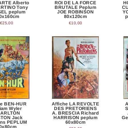
RTE Alberto
ROI DE LA FORCE
H
RTINO Tony
BRUTALE Peplum
CU
EL peplum
JOE ROBINSON
Y
0x160cm
80x120cm
p
€25,00
€10,00
he BEN-HUR
Affiche LA REVOLTE
A
liam Wyler
DES PRETORIENS
ARLTON
A. BRESCIA Richard
TON Jack
HARRISON peplum
Ge
ins PEPLUM
60x80cm
0x80cm