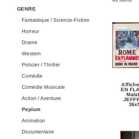
GENRE
Fantastique / Science-Fiction
Horreur
Drame
Western
Policier / Thriller
Comédie
Affich
Comédie Musicale
EN FL
Mala
Action / Aventure
JEFFR
36x
Peplum
Animation
Documentaire