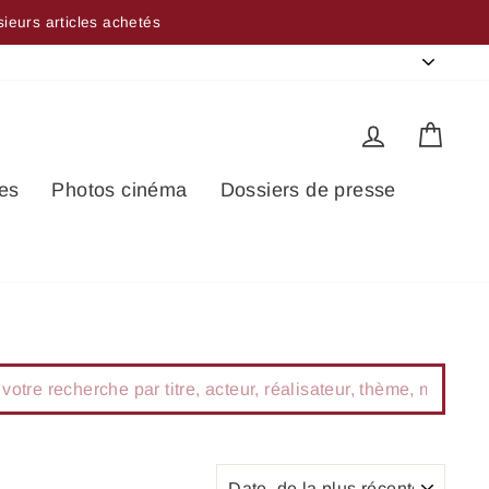
sieurs articles achetés
Langue
français
Se connec
Pani
es
Photos cinéma
Dossiers de presse
e
APPLIQUER