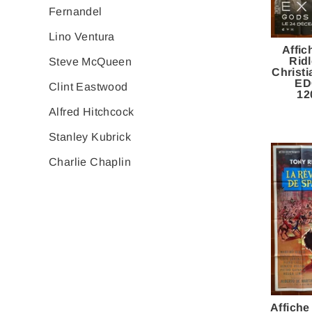
Fernandel
Lino Ventura
Affi
Rid
Steve McQueen
Christ
ED
Clint Eastwood
12
Alfred Hitchcock
Stanley Kubrick
Charlie Chaplin
Affich