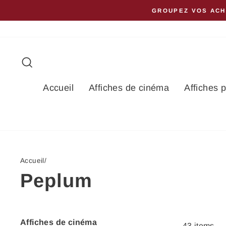
Passer
GROUPEZ VOS ACH
au
contenu
Rechercher
Accueil
Affiches de cinéma
Affiches 
Accueil
/
Peplum
Affiches de cinéma
43 items