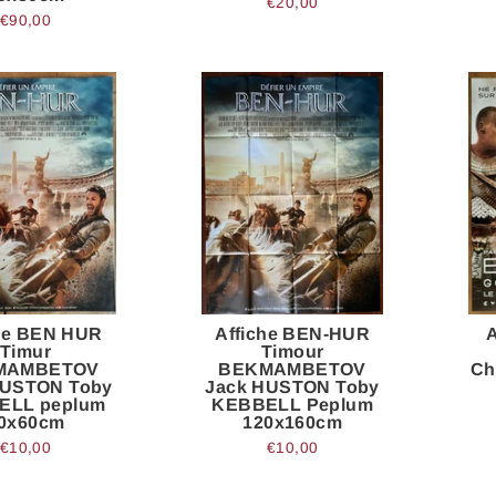
€20,00
€90,00
he BEN HUR
Affiche BEN-HUR
Timur
Timour
MAMBETOV
BEKMAMBETOV
Ch
HUSTON Toby
Jack HUSTON Toby
ELL peplum
KEBBELL Peplum
0x60cm
120x160cm
€10,00
€10,00