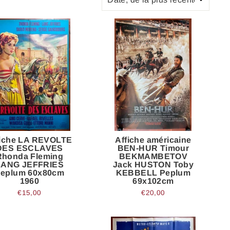
fiche LA REVOLTE
Affiche américaine
DES ESCLAVES
BEN-HUR Timour
Rhonda Fleming
BEKMAMBETOV
LANG JEFFRIES
Jack HUSTON Toby
eplum 60x80cm
KEBBELL Peplum
1960
69x102cm
€15,00
€20,00