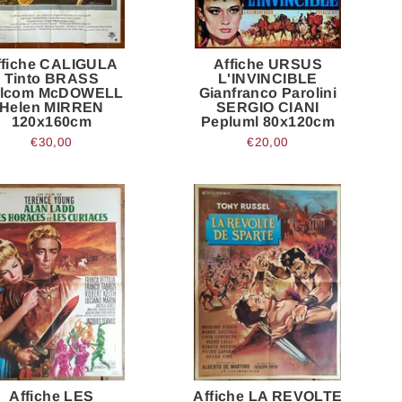
ffiche CALIGULA
Affiche URSUS
Tinto BRASS
L'INVINCIBLE
lcom McDOWELL
Gianfranco Parolini
Helen MIRREN
SERGIO CIANI
120x160cm
Pepluml 80x120cm
€30,00
€20,00
Affiche LES
Affiche LA REVOLTE