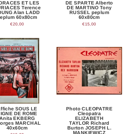
ORACES ET LES
DE SPARTE Alberto
RIACES Terence
DE MARTINO Tony
OUNG Alan LADD
RUSSEL peplum
eplum 60x80cm
60x80cm
€20,00
€15,00
ffiche SOUS LE
Photo CLEOPATRE
SIGNE DE ROME
Cleopatra
Anita EKBERG
ELIZABETH
orges MARCHAL
TAYLOR Richard
40x60cm
Burton JOSEPH L.
MANKIEWICZ