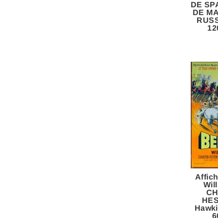
DE SPA
DE MA
RUSS
12
Affic
Wil
CH
HES
Hawk
6