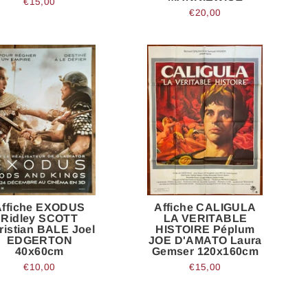
€15,00
€20,00
Affiche EXODUS
Affiche CALIGULA
Ridley SCOTT
LA VERITABLE
ristian BALE Joel
HISTOIRE Péplum
EDGERTON
JOE D'AMATO Laura
40x60cm
Gemser 120x160cm
€10,00
€15,00