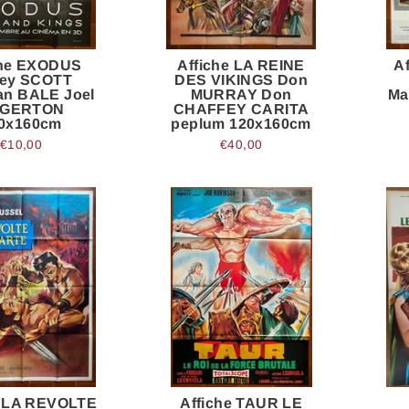
che EXODUS
Affiche LA REINE
A
ley SCOTT
DES VIKINGS Don
ian BALE Joel
MURRAY Don
Ma
GERTON
CHAFFEY CARITA
0x160cm
peplum 120x160cm
€10,00
€40,00
e LA REVOLTE
Affiche TAUR LE