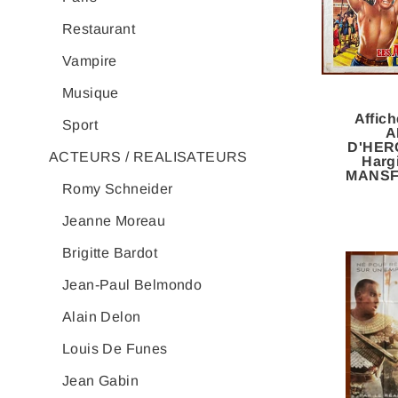
Restaurant
Vampire
Musique
Affic
Sport
A
D'HER
ACTEURS / REALISATEURS
Harg
MANSF
Romy Schneider
Jeanne Moreau
Brigitte Bardot
Jean-Paul Belmondo
Alain Delon
Louis De Funes
Jean Gabin