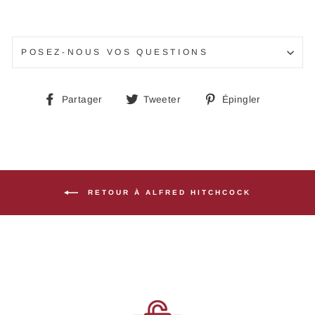
POSEZ-NOUS VOS QUESTIONS
Partager
Tweeter
Épingle
Partager
Tweeter
Épingler
sur
sur
sur
Facebook
Twitter
Pinteres
RETOUR À ALFRED HITCHCOCK