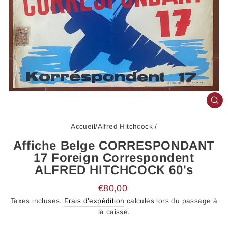
FE
(E
Accueil
/
Alfred Hitchcock
/
Affiche Belge CORRESPONDANT
17 Foreign Correspondent
ALFRED HITCHCOCK 60's
Prix
€80,00
régulier
Taxes incluses.
Frais d'expédition
calculés lors du passage à
la caisse.