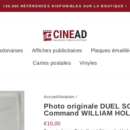
GROUPEZ VOS ACHATS ET ECON
polonaises
Affiches publicitaires
Plaques émaillé
Cartes postales
Vinyles
Accueil
/
Aviation
/
Photo originale DUEL 
Command WILLIAM HOL
Prix
€10,00