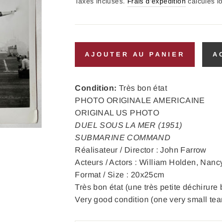
régulier
Taxes incluses.
Frais d'expédition
calculés l
AJOUTER AU PANIER
A
Condition:
Très bon état
PHOTO ORIGINALE AMERICAINE
ORIGINAL US PHOTO
DUEL SOUS LA MER (1951)
SUBMARINE COMMAND
Réalisateur / Director : John Farrow
Acteurs / Actors : William Holden, Nanc
Format / Size : 20x25cm
Très bon état (une très petite déchirure 
Very good condition (one very small tear