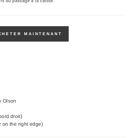
ors du passage à la caisse.
CHETER MAINTENANT
y Olson
bord droit)
 on the right edge)