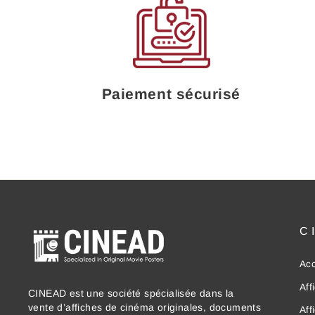
Paiement sécurisé
C
Acc
Aff
CINEAD est une société spécialisée dans la
vente d’affiches de cinéma originales, documents
Aff