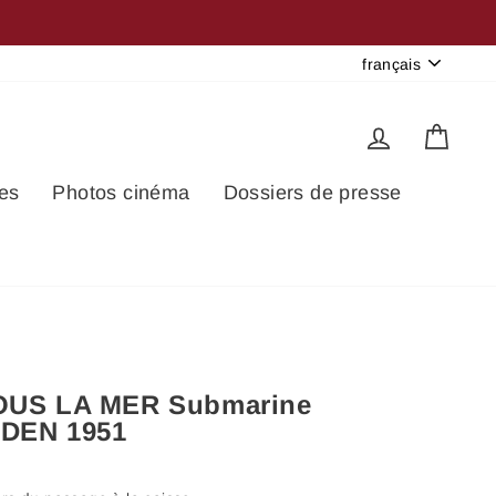
Frais de ports identiques pour un ou plusieurs articles 
OMISEZ !
Langue
français
Se connec
Pani
es
Photos cinéma
Dossiers de presse
SOUS LA MER Submarine
DEN 1951