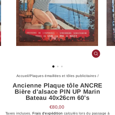
FERMER
(ESC)
Accueil
/
Plaques émaillées et tôles publicitaires
/
Ancienne Plaque tôle ANCRE
Bière d'alsace PIN UP Marin
Bateau 40x26cm 60's
Prix
€80,00
régulier
Taxes incluses.
Frais d'expédition
calculés lors du passage à