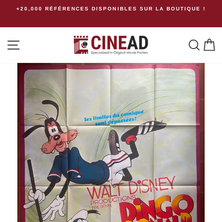
Passer
 RÉFÉRENCES DISPONIBLES SUR LA BOUTIQUE !
GROUP
Frais de ports
au
contenu
Navigation
Rech
P