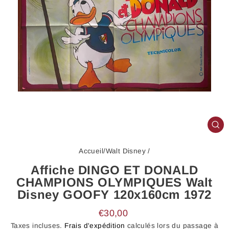
FE
(E
Accueil
/
Walt Disney
/
Affiche DINGO ET DONALD
CHAMPIONS OLYMPIQUES Walt
Disney GOOFY 120x160cm 1972
Prix
€30,00
régulier
Taxes incluses.
Frais d'expédition
calculés lors du passage à