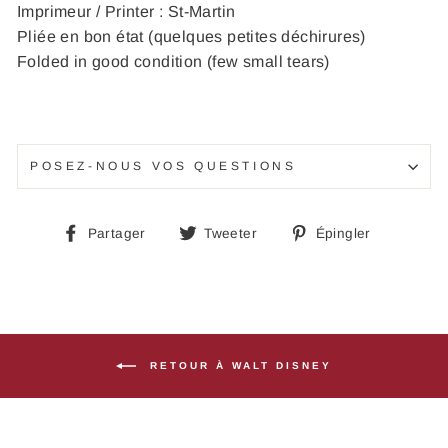
Imprimeur / Printer : St-Martin
Pliée en bon état (quelques petites déchirures)
Folded in good condition (few small tears)
POSEZ-NOUS VOS QUESTIONS
Partager
Tweeter
Épingle
Partager
Tweeter
Épingler
sur
sur
sur
Facebook
Twitter
Pinteres
RETOUR À WALT DISNEY