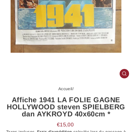
FE
(E
Accueil
/
Affiche 1941 LA FOLIE GAGNE
HOLLYWOOD steven SPIELBERG
dan AYKROYD 40x60cm *
Prix
€15,00
régulier
Taxes incluses.
Frais d'expédition
calculés lors du passage à