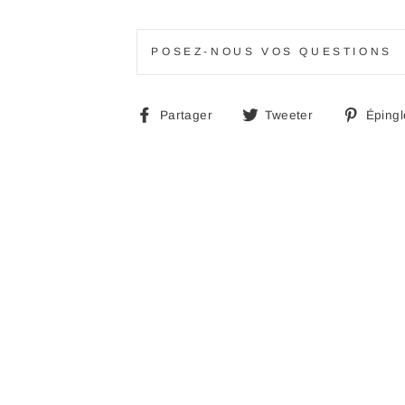
POSEZ-NOUS VOS QUESTIONS
Partager
Tweeter
Partager
Tweeter
Épingl
sur
sur
Facebook
Twitter