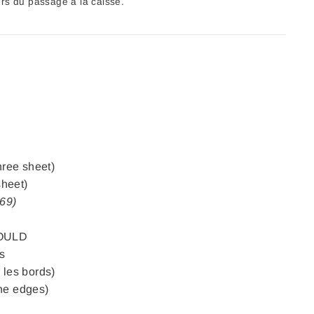
ors du passage à la caisse.
ee sheet)
heet)
69)
GOULD
s
 les bords)
the edges)