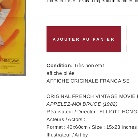
régulier
Taxes incluses.
Frais d'expédition
calculés l
AJOUTER AU PANIER
Condition:
Très bon état
affiche pliée
AFFICHE ORIGINALE FRANCAISE
ORIGINAL FRENCH VINTAGE MOVIE
APPELEZ-MOI BRUCE (1982)
Réalisateur / Director : ELLIOTT HONG
Acteurs / Actors :
Format : 40x60cm / Size : 15x23 inches
Illustrateur / Art by :