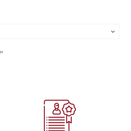
Épingler
er
sur
Pinterest