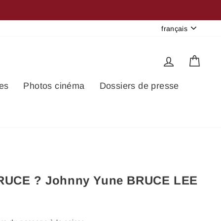
Langue
français
Se connec
Pani
es
Photos cinéma
Dossiers de presse
BRUCE ? Johnny Yune BRUCE LEE