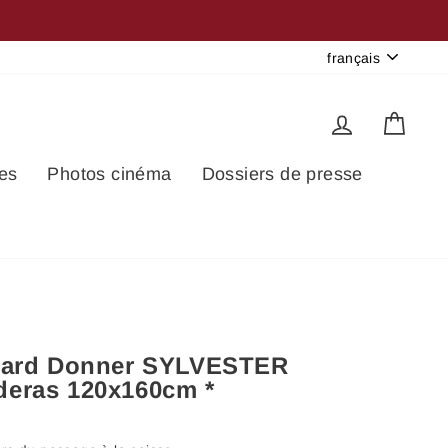
Langue
français
Se connec
Pani
es
Photos cinéma
Dossiers de presse
hard Donner SYLVESTER
eras 120x160cm *