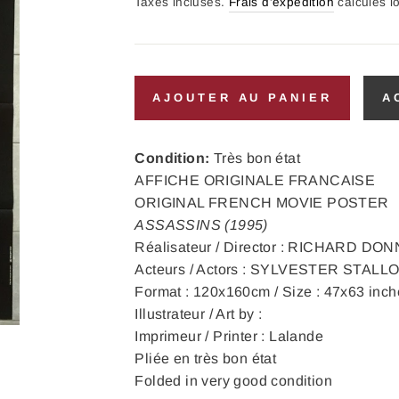
régulier
Taxes incluses.
Frais d'expédition
calculés l
AJOUTER AU PANIER
A
Condition:
Très bon état
AFFICHE ORIGINALE FRANCAISE
ORIGINAL FRENCH MOVIE POSTER
ASSASSINS (1995)
Réalisateur / Director : RICHARD DO
Acteurs / Actors : SYLVESTER STA
Format : 120x160cm / Size : 47x63 inch
Illustrateur / Art by :
Imprimeur / Printer : Lalande
Pliée en très bon état
Folded in very good condition