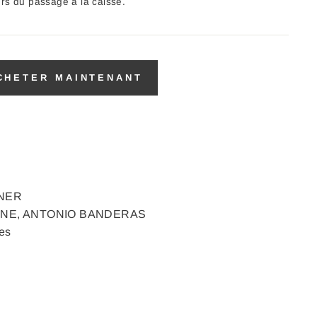
ors du passage à la caisse.
CHETER MAINTENANT
NNER
LLONE, ANTONIO BANDERAS
es