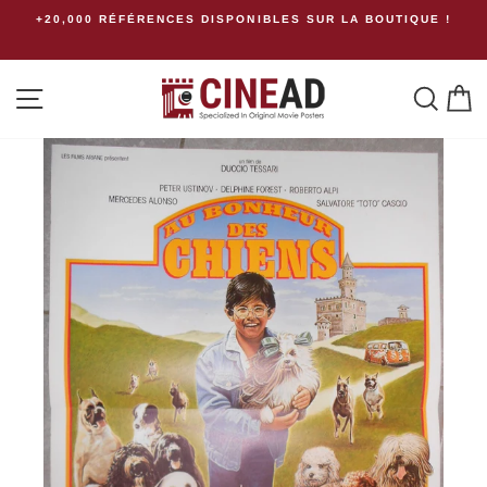
Passer
+20,000 RÉFÉRENCES DISPONIBLES SUR LA BOUTIQUE !
au
contenu
Navigation
Rech
P