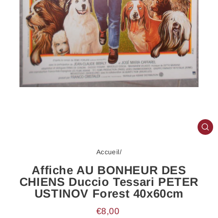
FE
(E
Accueil
/
Affiche AU BONHEUR DES
CHIENS Duccio Tessari PETER
USTINOV Forest 40x60cm
Prix
€8,00