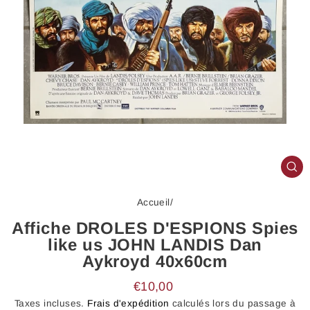
FE
(E
Accueil
/
Affiche DROLES D'ESPIONS Spies
like us JOHN LANDIS Dan
Aykroyd 40x60cm
Prix
€10,00
régulier
Taxes incluses.
Frais d'expédition
calculés lors du passage à