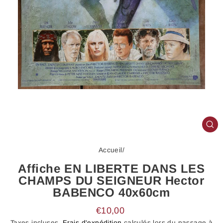
FE
(E
Accueil
/
Affiche EN LIBERTE DANS LES
CHAMPS DU SEIGNEUR Hector
BABENCO 40x60cm
Prix
€10,00
régulier
Taxes incluses.
Frais d'expédition
calculés lors du passage à