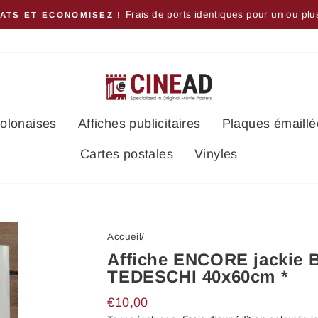
Frais de ports identiques pour un ou plu
ATS ET ECONOMISEZ !
polonaises
Affiches publicitaires
Plaques émaillé
Cartes postales
Vinyles
Accueil
/
Affiche ENCORE jackie
TEDESCHI 40x60cm *
Prix
€10,00