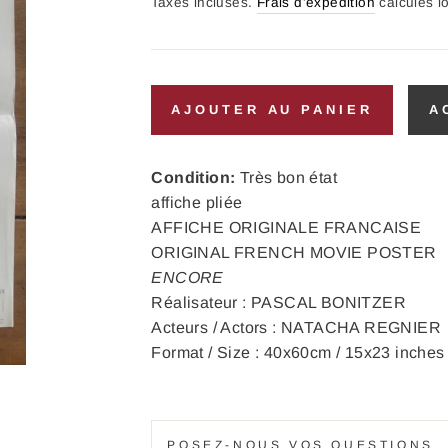
régulier
Taxes incluses.
Frais d'expédition
calculés l
AJOUTER AU PANIER
A
Condition:
Très bon état
affiche pliée
AFFICHE ORIGINALE FRANCAISE
ORIGINAL FRENCH MOVIE POSTER
ENCORE
Réalisateur : PASCAL BONITZER
Acteurs / Actors : NATACHA REGNIER
Format / Size : 40x60cm / 15x23 inches
POSEZ-NOUS VOS QUESTIONS