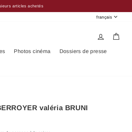
sieurs articles achetés
Langue
français
Se connec
Pani
es
Photos cinéma
Dossiers de presse
 BERROYER valéria BRUNI