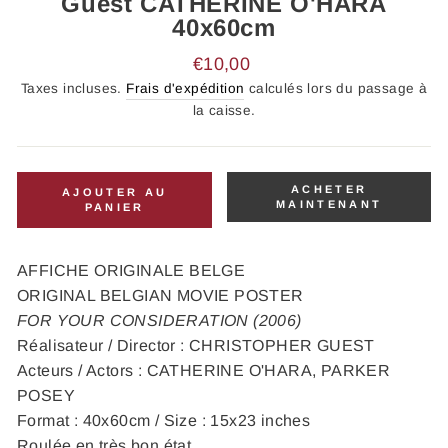
Guest CATHERINE O'HARA
40x60cm
Prix
€10,00
régulier
Taxes incluses.
Frais d'expédition
calculés lors du passage à
la caisse.
ACHETER
AJOUTER AU
MAINTENANT
PANIER
AFFICHE ORIGINALE BELGE
ORIGINAL BELGIAN MOVIE POSTER
FOR YOUR CONSIDERATION (2006)
Réalisateur / Director : CHRISTOPHER GUEST
Acteurs / Actors : CATHERINE O'HARA, PARKER
POSEY
Format : 40x60cm / Size : 15x23 inches
Roulée en très bon état