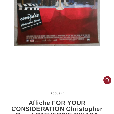
FE
(E
Accueil
/
Affiche FOR YOUR
CONSIDERATION Christopher