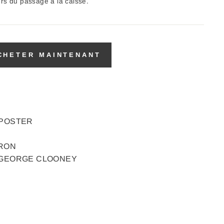
ors du passage à la caisse.
CHETER MAINTENANT
 POSTER
ARON
K, GEORGE CLOONEY