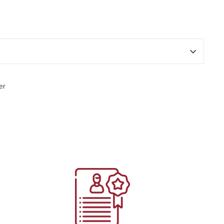
Épingler
er
sur
Pinterest