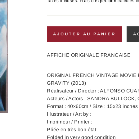
régulier
Taxes incluses.
Frais d'expédition
calculés l
AJOUTER AU PANIER
A
AFFICHE ORIGINALE FRANCAISE
ORIGINAL FRENCH VINTAGE MOVIE
GRAVITY (2013)
Réalisateur / Director : ALFONSO CU
Acteurs / Actors : SANDRA BULLOC
Format : 40x60cm / Size : 15x23 inches
Illustrateur / Art by :
Imprimeur / Printer :
Pliée en très bon état
Folded in very good condition