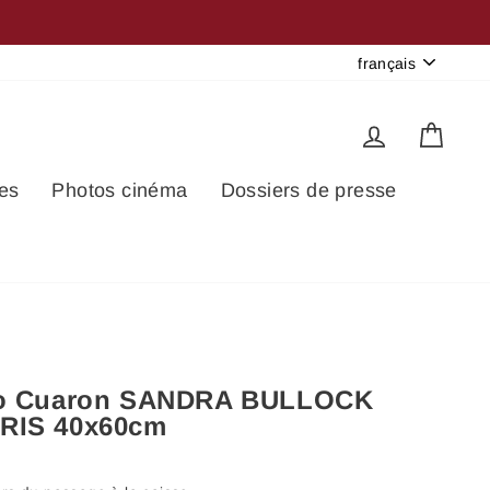
GROUPE
Langue
français
Se connec
Pani
es
Photos cinéma
Dossiers de presse
nso Cuaron SANDRA BULLOCK
RIS 40x60cm