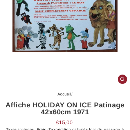
FE
(E
Accueil
/
Affiche HOLIDAY ON ICE Patinage
42x60cm 1971
Prix
€15,00
régulier
Taxes incluses.
Frais d'expédition
calculés lors du passage à