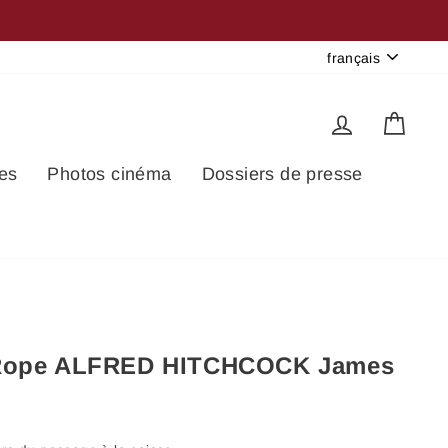
Langue
français
Se connec
Pani
es
Photos cinéma
Dossiers de presse
 Rope ALFRED HITCHCOCK James