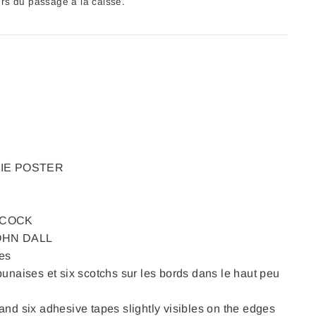
ors du passage à la caisse.
IE POSTER
CHCOCK
JOHN DALL
es
punaises et six scotchs sur les bords dans le haut peu
and six adhesive tapes slightly visibles on the edges