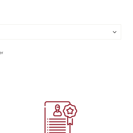
Épingler
er
sur
Pinterest