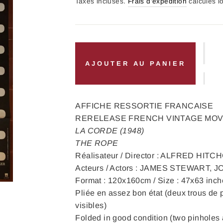
régulier
Taxes incluses.
Frais d'expédition
calculés l
AJOUTER AU PANIER
AFFICHE RESSORTIE FRANCAISE
RERELEASE FRENCH VINTAGE MOV
LA CORDE (1948)
THE ROPE
Réalisateur / Director : ALFRED HIT
Acteurs / Actors : JAMES STEWART, 
Format : 120x160cm / Size : 47x63 inch
Pliée en assez bon état (deux trous de 
visibles)
Folded in good condition (two pinholes 