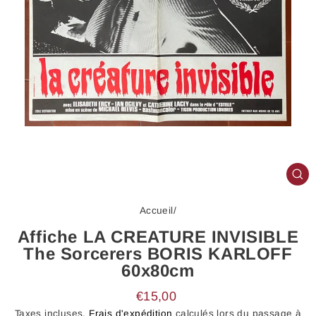
FE
(E
Accueil
/
Affiche LA CREATURE INVISIBLE
The Sorcerers BORIS KARLOFF
60x80cm
Prix
€15,00
régulier
Taxes incluses.
Frais d'expédition
calculés lors du passage à