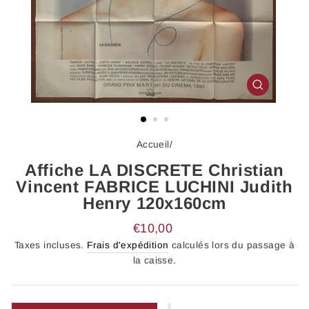
FERMER
(ESC)
Accueil
/
Affiche LA DISCRETE Christian
Vincent FABRICE LUCHINI Judith
Henry 120x160cm
Prix
€10,00
régulier
Taxes incluses.
Frais d'expédition
calculés lors du passage à
la caisse.