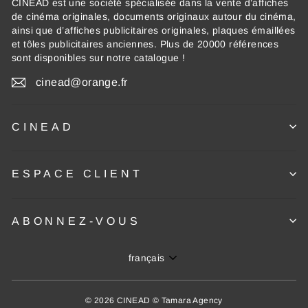
CINEAD est une société spécialisée dans la vente d’affiches
de cinéma originales, documents originaux autour du cinéma,
ainsi que d’affiches publicitaires originales, plaques émaillées
et tôles publicitaires anciennes. Plus de 20000 références
sont disponibles sur notre catalogue !
cinead@orange.fr
CINEAD
ESPACE CLIENT
ABONNEZ-VOUS
Langue
français
© 2026 CINEAD © Tamara Agency