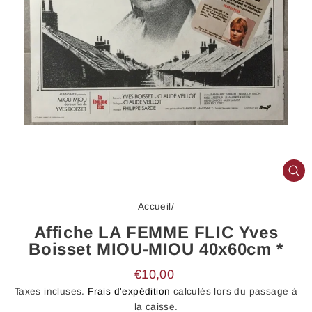
FE
(E
Accueil
/
Affiche LA FEMME FLIC Yves
Boisset MIOU-MIOU 40x60cm *
Prix
€10,00
régulier
Taxes incluses.
Frais d'expédition
calculés lors du passage à
la caisse.