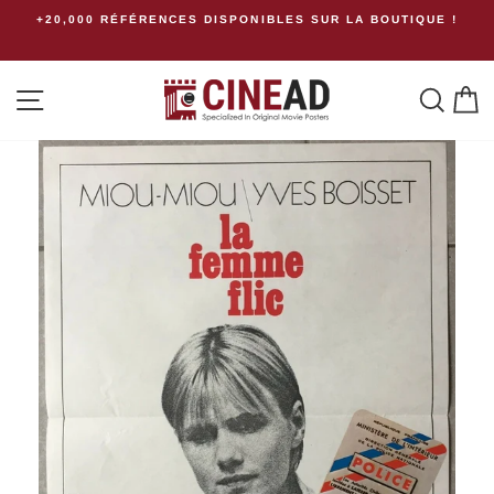
Passer
+20,000 RÉFÉRENCES DISPONIBLES SUR LA BOUTIQUE !
Frais
au
contenu
Navigation
Rech
P