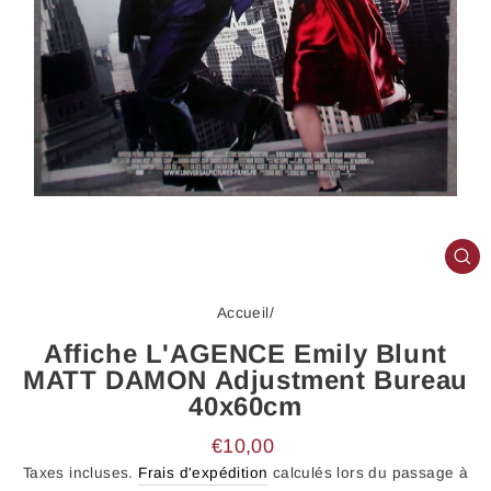
FE
(E
Accueil
/
Affiche L'AGENCE Emily Blunt
MATT DAMON Adjustment Bureau
40x60cm
Prix
€10,00
régulier
Taxes incluses.
Frais d'expédition
calculés lors du passage à