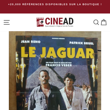
Passer
+20,000 RÉFÉRENCES DISPONIBLES SUR LA BOUTIQUE !
au
contenu
Navigation
Rech
P