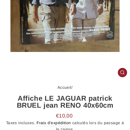
FE
(E
Accueil
/
Affiche LE JAGUAR patrick
BRUEL jean RENO 40x60cm
Prix
€10,00
régulier
Taxes incluses.
Frais d'expédition
calculés lors du passage à
la caisse.