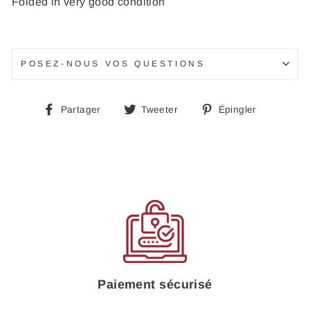
Folded in very good condition
POSEZ-NOUS VOS QUESTIONS
Partager
Tweeter
Épingle
Partager
Tweeter
Épingler
sur
sur
sur
Facebook
Twitter
Pinteres
Paiement sécurisé