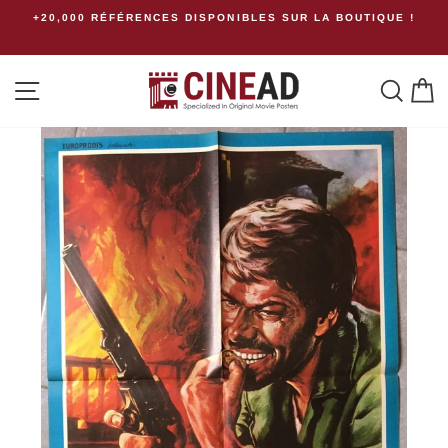
Passer
+20,000 RÉFÉRENCES DISPONIBLES SUR LA BOUTIQUE !
au
contenu
Navigation
Rech
P