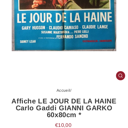
FE
(E
Accueil
/
Affiche LE JOUR DE LA HAINE
Carlo Gaddi GIANNI GARKO
60x80cm *
Prix
€10,00