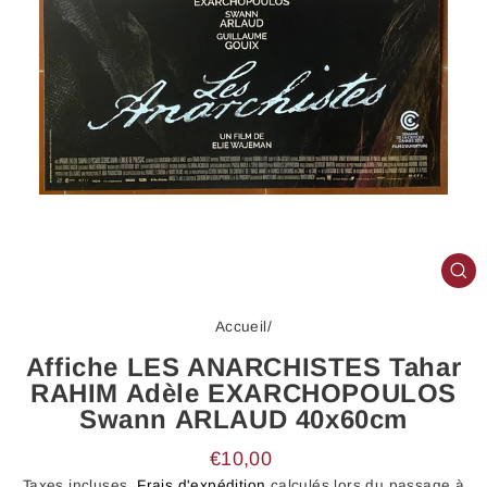
FE
(E
Accueil
/
Affiche LES ANARCHISTES Tahar
RAHIM Adèle EXARCHOPOULOS
Swann ARLAUD 40x60cm
Prix
€10,00
régulier
Taxes incluses.
Frais d'expédition
calculés lors du passage à