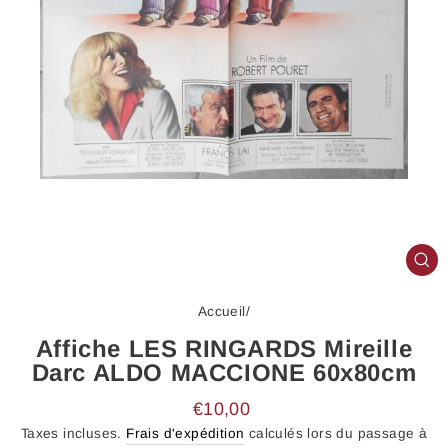
FE
(E
Accueil
/
Affiche LES RINGARDS Mireille
Darc ALDO MACCIONE 60x80cm
Prix
€10,00
régulier
Taxes incluses.
Frais d'expédition
calculés lors du passage à