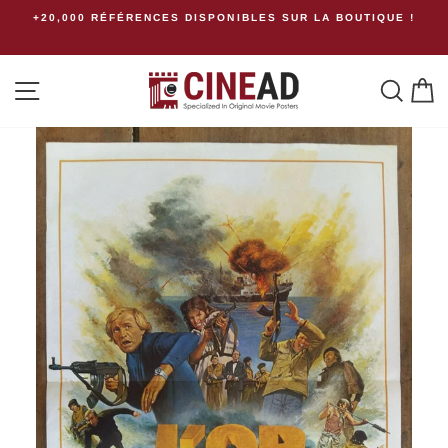
Passer
+20,000 RÉFÉRENCES DISPONIBLES SUR LA BOUTIQUE !
au
contenu
Navigation
Rech
P