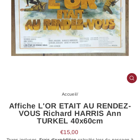
FE
(E
Accueil
/
Affiche L'OR ETAIT AU RENDEZ-
VOUS Richard HARRIS Ann
TURKEL 40x60cm
Prix
€15,00
régulier
Taxes incluses.
Frais d'expédition
calculés lors du passage à