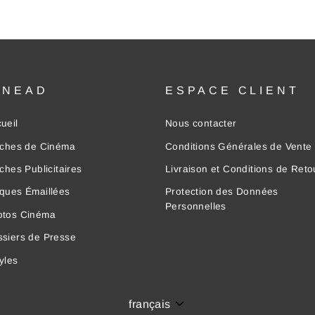
INEAD
ESPACE CLIENT
ueil
Nous contacter
iches de Cinéma
Conditions Générales de Vente
iches Publicitaires
Livraison et Conditions de Reto
ques Émaillées
Protection des Données
Personnelles
otos Cinéma
siers de Presse
yles
Langue
français