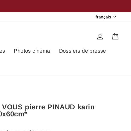
Langue
français
Se connec
Pani
es
Photos cinéma
Dossiers de presse
 VOUS pierre PINAUD karin
0x60cm*