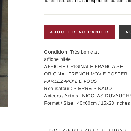
régulier
Taxes incluses.
Frais d'expédition
calculés l
AJOUTER AU PANIER
A
Condition:
Très bon état
affiche pliée
AFFICHE ORIGINALE FRANCAISE
ORIGINAL FRENCH MOVIE POSTER
PARLEZ-MOI DE VOUS
Réalisateur : PIERRE PINAUD
Acteurs / Actors : NICOLAS DUVAUCHE
Format / Size : 40x60cm / 15x23 inches
POSEZ-NOUS VOS QUESTIONS