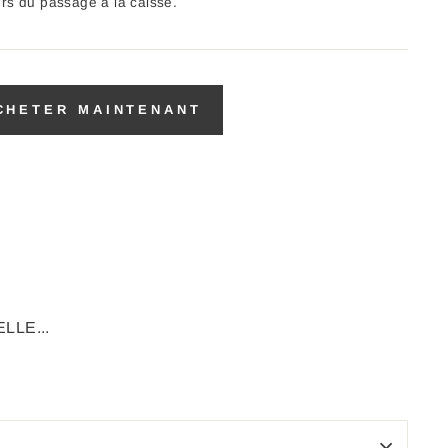
ors du passage à la caisse.
CHETER MAINTENANT
LLE...