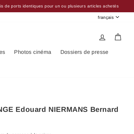
sieurs articles achetés
Langue
français
Se connec
Pani
es
Photos cinéma
Dossiers de presse
ANGE Edouard NIERMANS Bernard