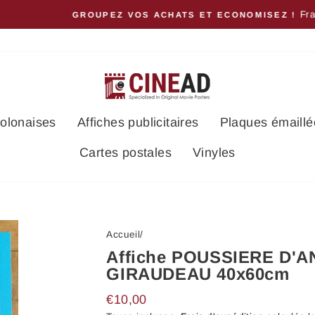
Frais de ports identiques pour un ou plu
ATS ET ECONOMISEZ !
polonaises
Affiches publicitaires
Plaques émaillé
Cartes postales
Vinyles
Accueil
/
Affiche POUSSIERE D'
GIRAUDEAU 40x60cm
Prix
€10,00