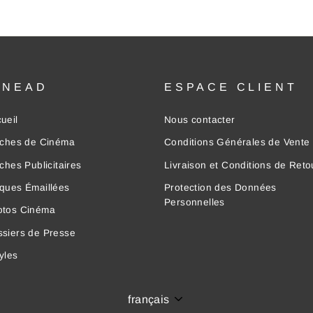
INEAD
ESPACE CLIENT
ueil
Nous contacter
iches de Cinéma
Conditions Générales de Vente
iches Publicitaires
Livraison et Conditions de Reto
ques Émaillées
Protection des Données
Personnelles
otos Cinéma
siers de Presse
yles
Langue
français