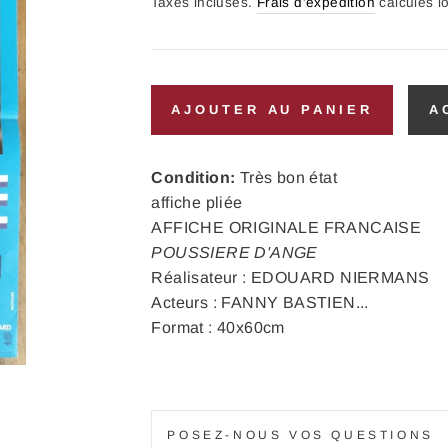
régulier
Taxes incluses.
Frais d'expédition
calculés l
AJOUTER AU PANIER
A
Condition:
Très bon état
affiche pliée
AFFICHE ORIGINALE FRANCAISE
POUSSIERE D'ANGE
Réalisateur : EDOUARD NIERMANS
Acteurs : FANNY BASTIEN...
Format : 40x60cm
POSEZ-NOUS VOS QUESTIONS