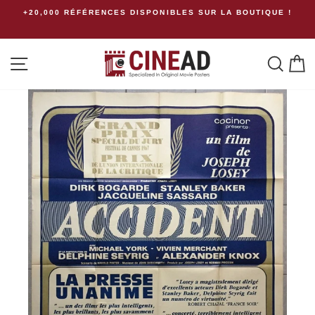
Passer
+20,000 RÉFÉRENCES DISPONIBLES SUR LA BOUTIQUE !
au
contenu
Navigation
Rech
P