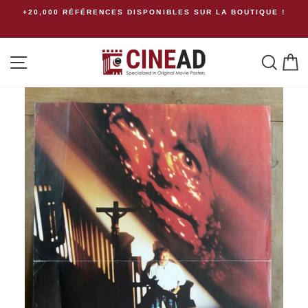
Passer
+20,000 RÉFÉRENCES DISPONIBLES SUR LA BOUTIQUE !
au
contenu
Navigation
Rech
P