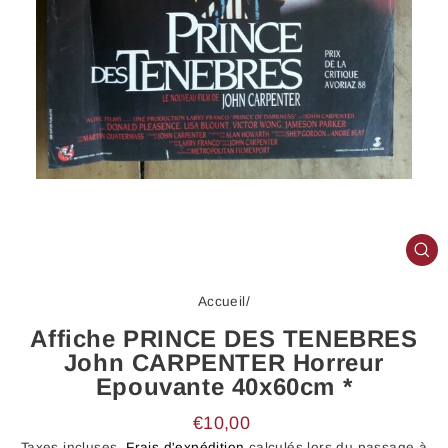
FE
(E
Accueil
/
Affiche PRINCE DES TENEBRES
John CARPENTER Horreur
Epouvante 40x60cm *
Prix
€10,00
régulier
Taxes incluses.
Frais d'expédition
calculés lors du passage à