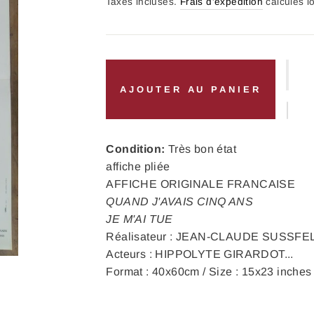
régulier
Taxes incluses.
Frais d'expédition
calculés l
AJOUTER AU PANIER
Condition:
Très bon état
affiche pliée
AFFICHE ORIGINALE FRANCAISE
QUAND J'AVAIS CINQ ANS
JE M'AI TUE
Réalisateur : JEAN-CLAUDE SUSSFE
Acteurs : HIPPOLYTE GIRARDOT...
Format : 40x60cm / Size : 15x23 inches