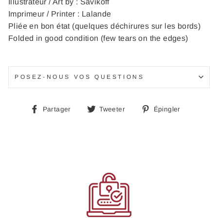
Illustrateur / Art by : Savikoff
Imprimeur / Printer : Lalande
Pliée en bon état (quelques déchirures sur les bords)
Folded in good condition (few tears on the edges)
POSEZ-NOUS VOS QUESTIONS
Partager
Tweeter
Épingle
Partager
Tweeter
Épingler
sur
sur
sur
Facebook
Twitter
Pinteres