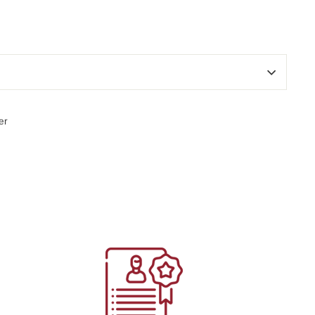
Épingler
er
sur
Pinterest