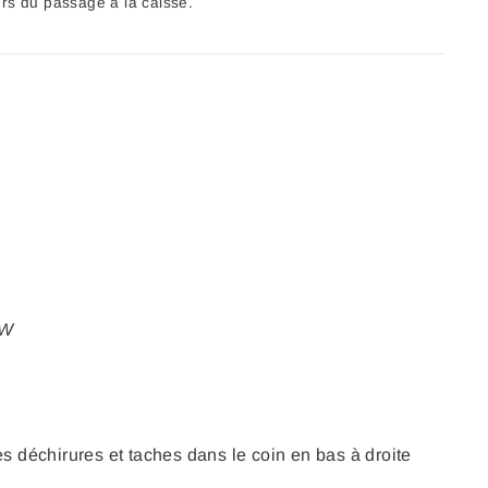
ors du passage à la caisse.
OW
s déchirures et taches dans le coin en bas à droite