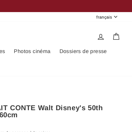
Langue
français
Se connec
Pani
es
Photos cinéma
Dossiers de presse
AIT CONTE Walt Disney's 50th
160cm