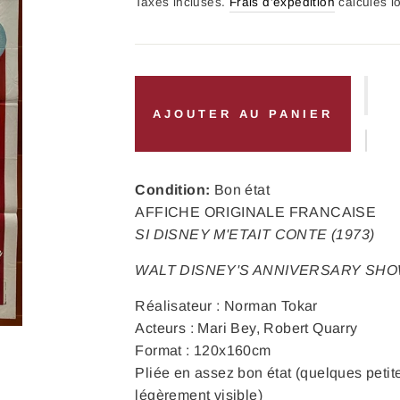
régulier
Taxes incluses.
Frais d'expédition
calculés l
AJOUTER AU PANIER
Condition:
Bon état
AFFICHE ORIGINALE FRANCAISE
SI DISNEY M'ETAIT CONTE (1973)
WALT DISNEY'S ANNIVERSARY SH
Réalisateur : Norman Tokar
Acteurs : Mari Bey, Robert Quarry
Format : 120x160cm
Pliée en assez bon état (quelques petite
légèrement visible)