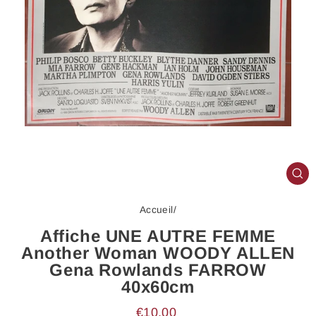
FE
(E
Accueil
/
Affiche UNE AUTRE FEMME
Another Woman WOODY ALLEN
Gena Rowlands FARROW
40x60cm
Prix
€10,00