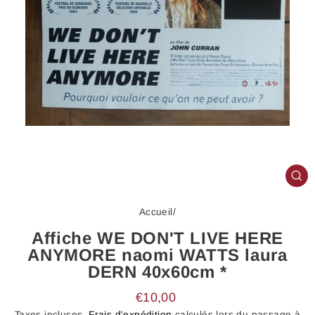
FE
(E
Accueil
/
Affiche WE DON'T LIVE HERE
ANYMORE naomi WATTS laura
DERN 40x60cm *
Prix
€10,00
régulier
Taxes incluses.
Frais d'expédition
calculés lors du passage à