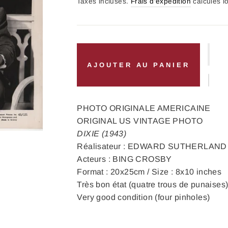
régulier
Taxes incluses.
Frais d'expédition
calculés l
AJOUTER AU PANIER
PHOTO ORIGINALE AMERICAINE
ORIGINAL US VINTAGE PHOTO
DIXIE (1943)
Réalisateur : EDWARD SUTHERLAND
Acteurs : BING CROSBY
Format : 20x25cm / Size : 8x10 inches
Très bon état (quatre trous de punaises
Very good condition (four pinholes)