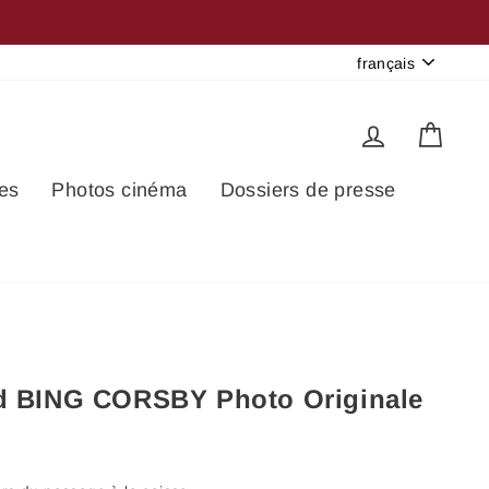
Langue
français
Se connec
Pani
es
Photos cinéma
Dossiers de presse
d BING CORSBY Photo Originale