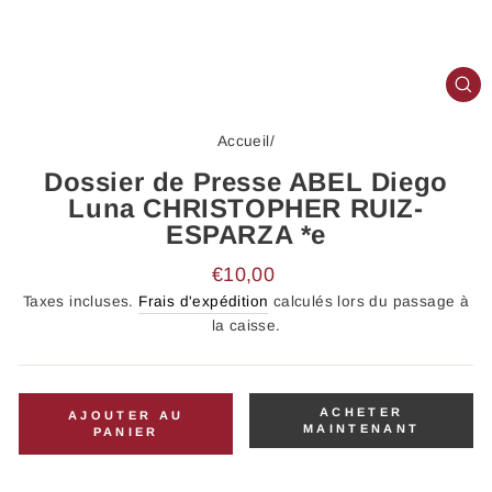
FE
(E
Accueil
/
Dossier de Presse ABEL Diego
Luna CHRISTOPHER RUIZ-
ESPARZA *e
Prix
€10,00
régulier
Taxes incluses.
Frais d'expédition
calculés lors du passage à
la caisse.
ACHETER
AJOUTER AU
MAINTENANT
PANIER