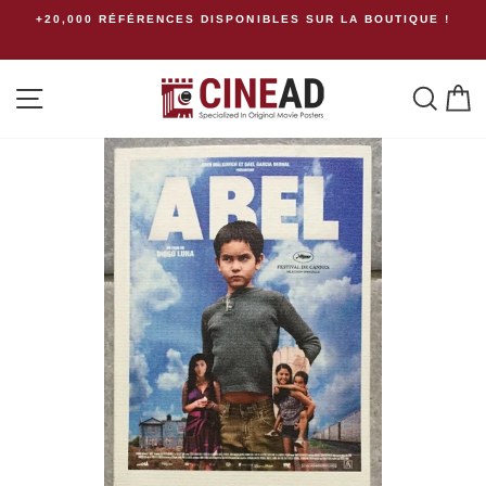
Passer
+20,000 RÉFÉRENCES DISPONIBLES SUR LA BOUTIQUE !
Fr
au
contenu
Navigation
Rech
P