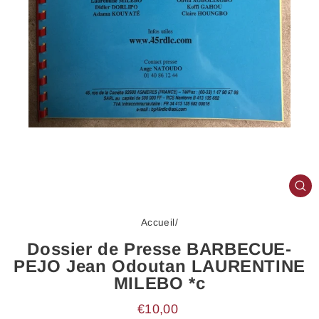
FE
(E
Accueil
/
Dossier de Presse BARBECUE-
PEJO Jean Odoutan LAURENTINE
MILEBO *c
Prix
€10,00