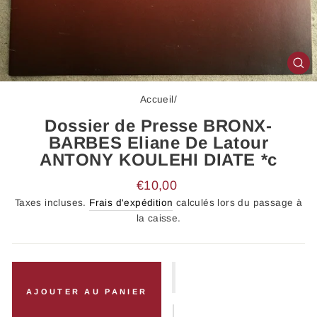
FE
(E
Accueil
/
Dossier de Presse BRONX-
BARBES Eliane De Latour
ANTONY KOULEHI DIATE *c
Prix
€10,00
régulier
Taxes incluses.
Frais d'expédition
calculés lors du passage à
la caisse.
AJOUTER AU PANIER