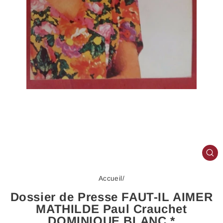
FE
(E
Accueil
/
Dossier de Presse FAUT-IL AIMER
MATHILDE Paul Crauchet
DOMINIQUE BLANC *