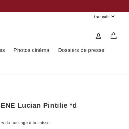
Langue
français
Se connec
Pani
es
Photos cinéma
Dossiers de presse
ENE Lucian Pintilie *d
ors du passage à la caisse.