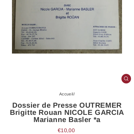
FE
(E
Accueil
/
Dossier de Presse OUTREMER
Brigitte Rouan NICOLE GARCIA
Marianne Basler *a
Prix
€10,00