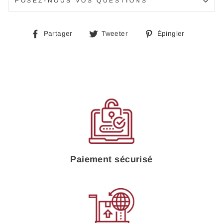
POSEZ-NOUS VOS QUESTIONS
Partager
Tweeter
Épingle
Partager
Tweeter
Épingler
sur
sur
sur
Facebook
Twitter
Pinteres
Paiement sécurisé