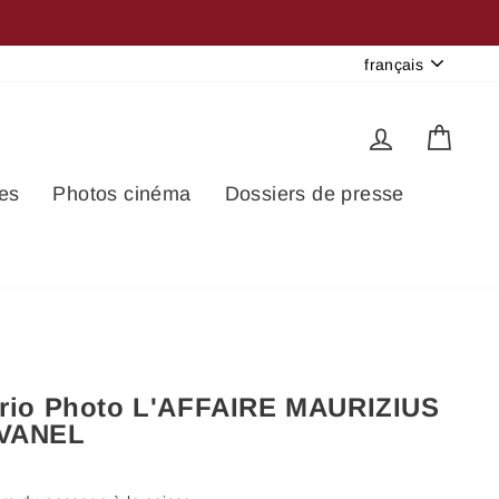
Langue
français
Se connec
Pani
es
Photos cinéma
Dossiers de presse
ario Photo L'AFFAIRE MAURIZIUS
 VANEL