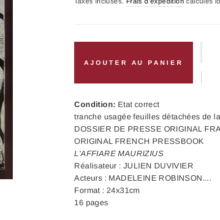
régulier
Taxes incluses.
Frais d'expédition
calculés l
AJOUTER AU PANIER
Condition:
Etat correct
tranche usagée feuilles détachées de l
DOSSIER DE PRESSE ORIGINAL FR
ORIGINAL FRENCH PRESSBOOK
L'AFFIARE MAURIZIUS
Réalisateur : JULIEN DUVIVIER
Acteurs : MADELEINE ROBINSON....
Format : 24x31cm
16 pages