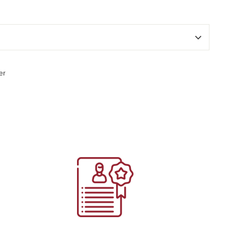
Épingler
er
sur
Pinterest