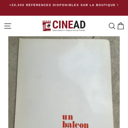
Passer
+20,000 RÉFÉRENCES DISPONIBLES SUR LA BOUTIQUE !
au
contenu
Navigation
Rech
P