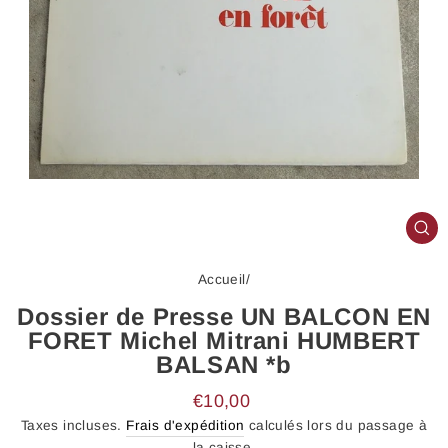
FE
(E
Accueil
/
Dossier de Presse UN BALCON EN
FORET Michel Mitrani HUMBERT
BALSAN *b
Prix
€10,00
régulier
Taxes incluses.
Frais d'expédition
calculés lors du passage à
la caisse.