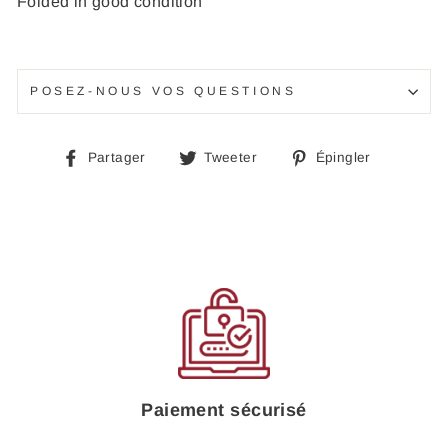
Folded in good condition
POSEZ-NOUS VOS QUESTIONS
Partager
Tweeter
Épingle
Partager
Tweeter
Épingler
sur
sur
sur
Facebook
Twitter
Pinteres
Paiement sécurisé