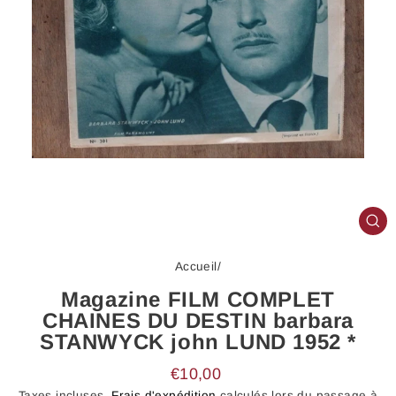
FE
(E
Accueil
/
Magazine FILM COMPLET
CHAINES DU DESTIN barbara
STANWYCK john LUND 1952 *
Prix
€10,00
régulier
Taxes incluses.
Frais d'expédition
calculés lors du passage à