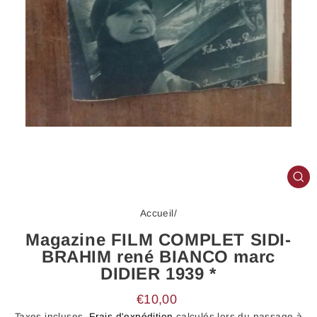
FE
(E
Accueil
/
Magazine FILM COMPLET SIDI-
BRAHIM rené BIANCO marc
DIDIER 1939 *
Prix
€10,00
régulier
Taxes incluses.
Frais d'expédition
calculés lors du passage à